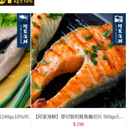
0g±10%/片
【阿家海鮮】厚切智利鮭魚輪切片 500g±5%/
$ 290
片 (15%包冰)