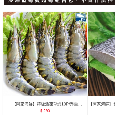
【阿家海鮮】特級活凍草蝦10P/淨重
【阿家海鮮】台
$ 290
400g±10%/盒