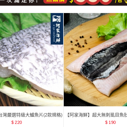
灣嚴選特級大鱸魚片(2款規格)
【阿家海鮮】超大無刺虱目魚肚24
$ 220
$ 190