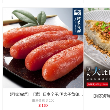
【阿家海鮮】【藏】日本辛子/明太子魚卵
【阿家海
市場價格 $ 200
80g±5%/盒
$ 160