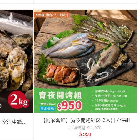
【阿家海鮮】宵夜開烤組(2~3人)｜4件組
〕室津生蠔
市場價格 $ 1,070
8~31顆）
$ 950