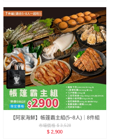
【阿家海鮮】帳篷霸主組(5~8人)｜8件組
市場價格 $ 3,528
$ 2,900