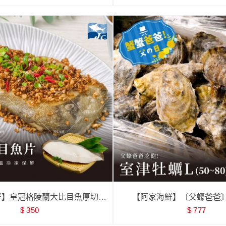
鮮】皇冠格陵蘭大比目魚厚切
【阿家海鮮】〔父蠔爸爸
$ 350
$ 777
(370g±10%/片)
L(50g~80g) 2kg（約2