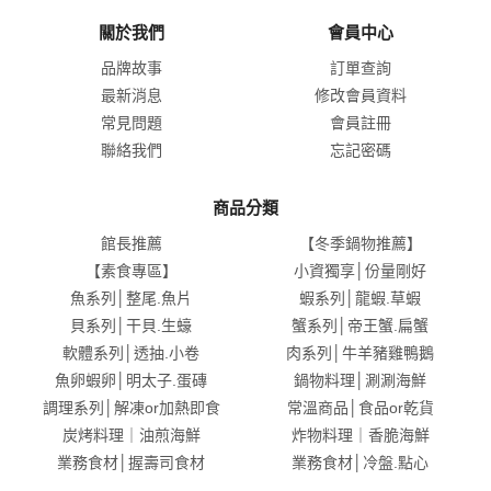
關於我們
會員中心
品牌故事
訂單查詢
最新消息
修改會員資料
常見問題
會員註冊
聯絡我們
忘記密碼
商品分類
館長推薦
【冬季鍋物推薦】
【素食專區】
小資獨享│份量剛好
魚系列│整尾.魚片
蝦系列│龍蝦.草蝦
貝系列│干貝.生蠔
蟹系列│帝王蟹.扁蟹
軟體系列│透抽.小卷
肉系列│牛羊豬雞鴨鵝
魚卵蝦卵│明太子.蛋磚
鍋物料理│涮涮海鮮
調理系列│解凍or加熱即食
常溫商品│食品or乾貨
炭烤料理｜油煎海鮮
炸物料理｜香脆海鮮
業務食材│握壽司食材
業務食材│冷盤.點心