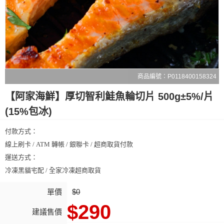
商品編號：P0118400158324
【阿家海鮮】厚切智利鮭魚輪切片 500g±5%/片
(15%包冰)
付款方式：
線上刷卡 / ATM 轉帳 / 銀聯卡 / 超商取貨付款
運送方式：
冷凍黑貓宅配 / 全家冷凍超商取貨
單價
$0
$290
建議售價