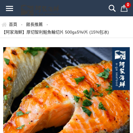
0
首頁
館長推薦
-
-
【阿家海鮮】厚切智利鮭魚輪切片 500g±5%/片 (15%包冰)