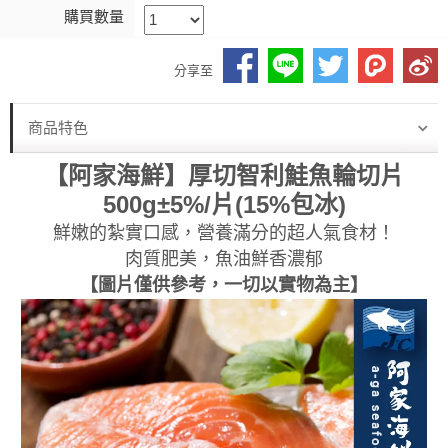
購買數量
分享至
商品特色
【阿家海鮮】厚切智利鮭魚輪切片
500g±5%/片(15%包冰)
鮮嫩的紮實口感，營養滿分的超人氣食材！
肉質肥美，魚油鮮香濃郁
【圖片僅供參考，一切以實物為主】