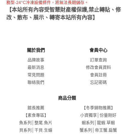
務型-24°C冷凍設備條件，將無法長期儲存。
【本站所有內容受智慧財產權保護,禁止轉貼、修
改、散布、展示、轉寄本站所有內容】
關於我們
會員中心
品牌故事
訂單查詢
最新消息
修改會員資料
常見問題
會員註冊
聯絡我們
忘記密碼
商品分類
館長推薦
【冬季鍋物推薦】
【素食專區】
小資獨享│份量剛好
魚系列│整尾.魚片
蝦系列│龍蝦.草蝦
貝系列│干貝.生蠔
蟹系列│帝王蟹.扁蟹