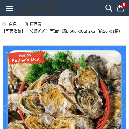
0
首頁
館長推薦
-
-
【阿家海鮮】〔父蠔爸爸〕室津生蠔L(50g~80g) 2kg（約28~31顆）