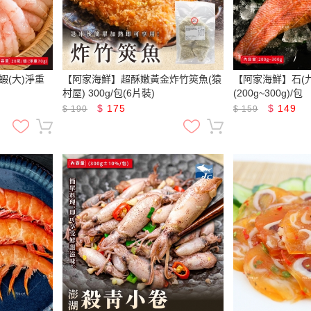
(大)淨重
【阿家海鮮】超酥嫩黃金炸竹筴魚(猿
【阿家海鮮】石(九
村屋) 300g/包(6片裝)
(200g~300g)/包
$
175
$
149
$
190
$
159