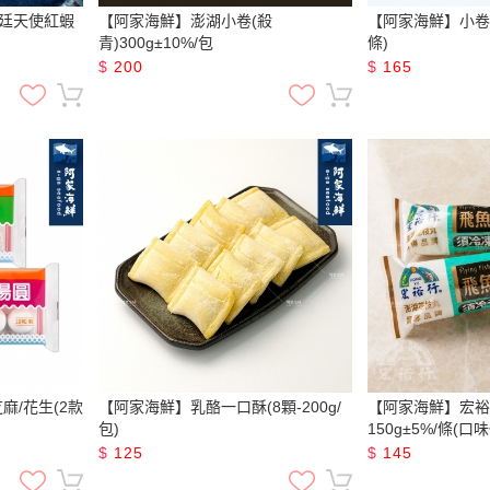
廷天使紅蝦
【阿家海鮮】澎湖小卷(殺
【阿家海鮮】小卷水晶
青)300g±10%/包
條)
$
200
$
165
麻/花生(2款
【阿家海鮮】乳酪一口酥(8顆-200g/
【阿家海鮮】宏裕
包)
150g±5%/條(口
$
125
$
145