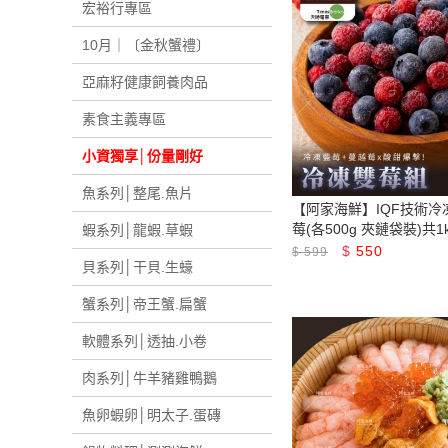
宏裕行專區
食材，魷魚串，肉
10月｜〔金秋蟹禮〕
腸，牛排，香魚，
亞麻籽健康飼養肉品
品，冷凍調理品，
素食主義專區
蔔糕，農場晃晃，
小資獨享│份量剛好
魚系列│整尾.魚片
【阿家海鮮】IQF技術冷
莓(各500g 夾鏈袋裝)共1k
蝦系列│龍蝦.草蝦
天時莓果
$
550
$
599
貝系列│干貝.生蠔
蟹系列│帝王蟹.扁蟹
軟體系列│透抽.小卷
肉系列│牛羊豬雞鴨鵝
魚卵蝦卵│明太子.蛋磚