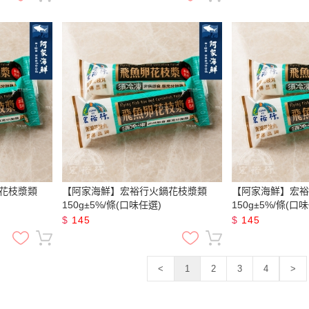
花枝漿類
【阿家海鮮】宏裕行火鍋花枝漿類
【阿家海鮮】宏裕
150g±5%/條(口味任選)
150g±5%/條(口
$
145
$
145
<
1
2
3
4
>