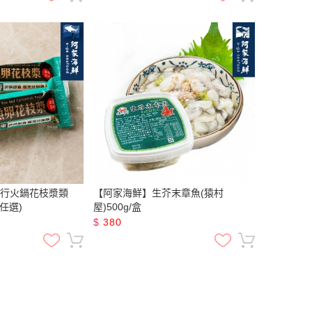
行火鍋花枝漿類
【阿家海鮮】生芥末章魚(猿村
味任選)
屋)500g/盒
$
380