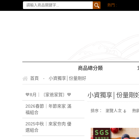
熱門 :
海鮮，冷凍海產
冷凍食品，蝦子，
螃蟹，干貝，天使
蠣， 生蠔， 鮑魚
鍋湯底 ，酸菜白肉
商品總分類
鍋食材， 火鍋料，
首頁
小資獨享│份量剛好
-
丸， 魚蛋， 紅龍
毛豆，地瓜， 栗
小資獨享│份量剛
💙8月｜〔家爸家賀〕💙
栗子，鯖魚，鮭魚
2026春節｜年節來家 滿
排序：
瀏覽人次
熱
福組合
魚，鱸魚，鯛魚，
2025中秋｜來家夯肉 優
蝦，淡菜，霸王蟹
選組合
塊，氣炸鍋料理，