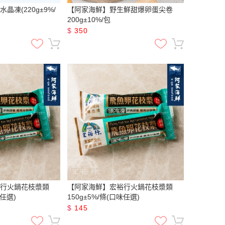
凍(220g±9%/
【阿家海鮮】野生鮮甜爆卵蛋尖卷
200g±10%/包
$
350
行火鍋花枝漿類
【阿家海鮮】宏裕行火鍋花枝漿類
味任選)
150g±5%/條(口味任選)
$
145