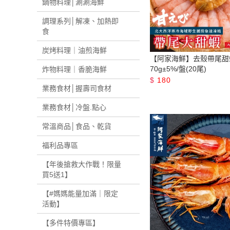
鍋物料理│涮涮海鮮
調理系列│解凍、加熱即
食
炭烤料理｜油煎海鮮
【阿家海鮮】去殼帶尾甜蝦
70g±5%/盤(20尾)
炸物料理｜香脆海鮮
$
180
業務食材│握壽司食材
業務食材│冷盤.點心
常溫商品│食品、乾貨
福利品專區
【年後搶救大作戰！限量
買5送1】
【#媽媽能量加滿｜限定
活動】
【多件特價專區】