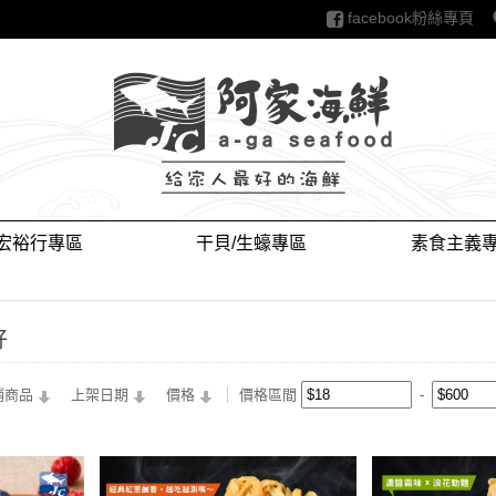
facebook粉絲專頁
，紅利折抵，水產，
白蝦，蝦仁，蟹，
紅蝦 ，甜蝦 ，牡
 ，鍋物 ，火鍋， 火
鍋 ， 猴頭菇， 火
宏裕行專區
干貝/生蠔專區
素食主義
 火鍋肉片， 貢
， 禎祥， 瓜瓜園，
香地瓜，冰烤地瓜，
好
，大比目魚，虱目
銷商品
上架日期
價格
價格區間
巴沙，白蝦，草
，薯條，炸雞，雞
炸物，章魚，烤肉