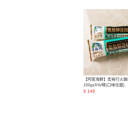
【阿家海鮮】宏裕行火鍋
150g±5%/條(口味任選)
$
145