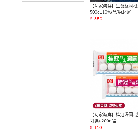
【阿家海鮮】生食級阿根
500g±10%/盒/約14尾
$
350
【阿家海鮮】桂冠湯圓-芝
可選)-200g/盒
$
110