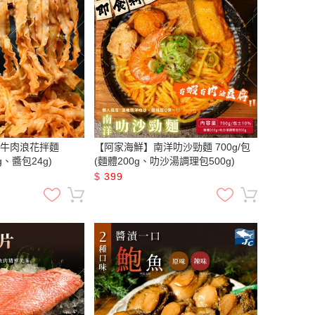
牛肉浪花拌麵
【阿家海鮮】南洋叻沙勁麵 700g/包
g、醬包24g)
(麵體200g、叻沙湯調理包500g)
$
399