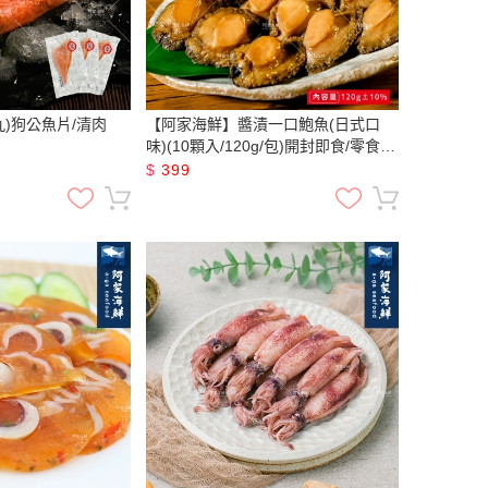
)狗公魚片/清肉
【阿家海鮮】醬漬一口鮑魚(日式口
味)(10顆入/120g/包)開封即食/零食點
心/熟食/伴手禮/送禮/
$
399