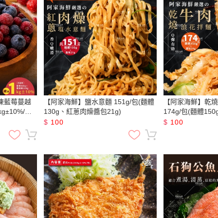
片，雞腿排，香
牛肉湯，冷凍食
海膽，海膽醬，蘿
亞麻籽豬肉
凍藍莓蔓越
【阿家海鮮】鹽水意麵 151g/包(麵體
【阿家海鮮】乾燒
g±10%/包
130g、紅蔥肉燥醬包21g)
174g/包(麵體150
$
100
$
100