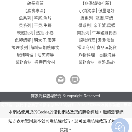
館長推薦
【冬季鍋物推薦】
【素食專區】
小資獨享│份量剛好
魚系列│整尾.魚片
蝦系列│龍蝦.草蝦
貝系列│干貝.生蠔
蟹系列│帝王蟹.扁蟹
軟體系列│透抽.小卷
肉系列│牛羊豬雞鴨鵝
魚卵蝦卵│明太子.蛋磚
鍋物料理│涮涮海鮮
調理系列│解凍or加熱即食
常溫商品│食品or乾貨
炭烤料理｜油煎海鮮
炸物料理｜香脆海鮮
業務食材│握壽司食材
業務食材│冷盤.點心
阿家海鮮版權所有 © copyright Reserved.
防詐騙！我們不會要求並指示您至ATM操作。ATM只有匯款及轉帳功能，無法
本網站使用您的Cookie於優化網站及您的購物經驗。繼續瀏覽網
解除分期付款或訂單錯誤問題。隨時可撥打165反詐騙諮詢專線。
站即表示您同意本公司隱私權政策，您可至隱私權政策了解詳細
資訊。