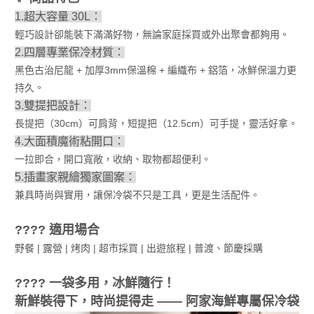
1.超大容量 30L：
輕巧設計卻能裝下滿滿好物，無論家庭採買或外出聚會都夠用。
2.四層專業保冷材質：
黑色古治尼龍 + 加厚3mm保溫棉 + 編織布 + 鋁箔，冰鮮保溫力更
持久。
3.雙提把設計：
長提把（30cm）可肩背，短提把（12.5cm）可手提，靈活好拿。
4.大面積魔術粘開口：
一拉即合，開口寬敞，收納、取物都超便利。
5.插畫家親繪獨家圖案：
兼具時尚與實用，讓保冷袋不只是工具，更是生活配件。
???? 適用場合
野餐 | 露營 | 烤肉 | 超市採買 | 出遊旅程 | 普渡、節慶採購
???? 一袋多用，冰鮮隨行！
新鮮裝得下，時尚提得走 —— 阿家海鮮專屬保冷袋