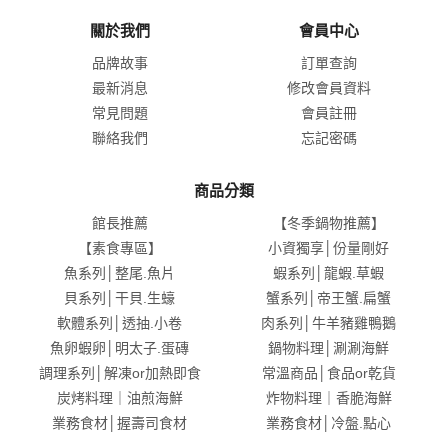
關於我們
會員中心
品牌故事
訂單查詢
最新消息
修改會員資料
常見問題
會員註冊
聯絡我們
忘記密碼
商品分類
館長推薦
【冬季鍋物推薦】
【素食專區】
小資獨享│份量剛好
魚系列│整尾.魚片
蝦系列│龍蝦.草蝦
貝系列│干貝.生蠔
蟹系列│帝王蟹.扁蟹
軟體系列│透抽.小卷
肉系列│牛羊豬雞鴨鵝
魚卵蝦卵│明太子.蛋磚
鍋物料理│涮涮海鮮
調理系列│解凍or加熱即食
常溫商品│食品or乾貨
炭烤料理｜油煎海鮮
炸物料理｜香脆海鮮
業務食材│握壽司食材
業務食材│冷盤.點心