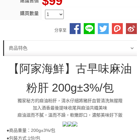
$99
建議售價
購買數量
分享至
商品特色
【阿家海鮮】
古早味麻油
粉肝 200g
±3%/包
獨家秘方的麻油粉肝，清水仔細將豬肝血管清洗無腥羶
加入酒香最後提味收尾與麻油共織美味
麻油滋而不膩，溫而不躁，軟嫩即口，濃郁美味好下飯
●商品重量：200g±3%/包
●包裝方式:1份/包