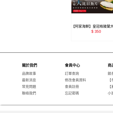
【阿家海鮮】皇冠格陵蘭
魚厚切(370g±10%/片)
$ 350
關於我們
會員中心
商
品牌故事
訂單查詢
館
最新消息
修改會員資料
【
常見問題
會員註冊
【
聯絡我們
忘記密碼
小