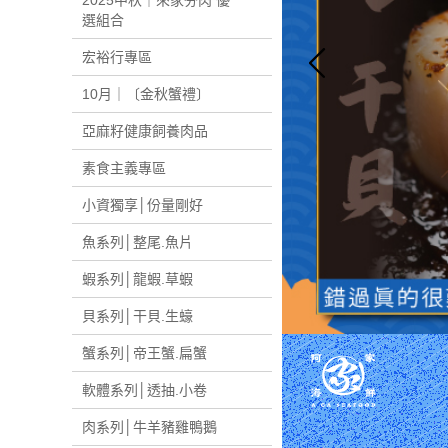
2025中秋｜來家夯肉 優
選組合
食材，魷魚串，肉
宏裕行專區
腸，牛排，香魚，
品，冷凍調理品，
10月｜〔金秋蟹禮〕
蔔糕，農場晃晃，
亞麻籽健康飼養肉品
素食主義專區
小資獨享│份量剛好
魚系列│整尾.魚片
蝦系列│龍蝦.草蝦
貝系列│干貝.生蠔
蟹系列│帝王蟹.扁蟹
軟體系列│透抽.小卷
肉系列│牛羊豬雞鴨鵝