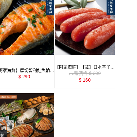
【阿家海鮮】【藏】日本辛子/
阿家海鮮】厚切智利鮭魚輪切
明太子魚卵 80g±5%/盒
市場價格 $ 200
500g±5%/片 (15%包冰)
$ 290
$ 160