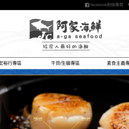
facebook粉絲專頁
，紅利折抵，水產，
白蝦，蝦仁，蟹，
紅蝦 ，甜蝦 ，牡
 ，鍋物 ，火鍋， 火
鍋 ， 猴頭菇， 火
宏裕行專區
干貝/生蠔專區
素食主義
 火鍋肉片， 貢
， 禎祥， 瓜瓜園，
香地瓜，冰烤地瓜，
，大比目魚，虱目
巴沙，白蝦，草
，薯條，炸雞，雞
炸物，章魚，烤肉