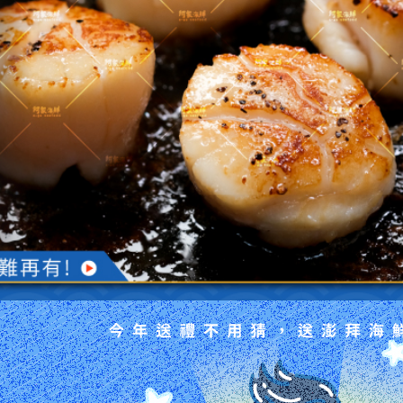
片，雞腿排，香
牛肉湯，冷凍食
海膽，海膽醬，蘿
亞麻籽豬肉