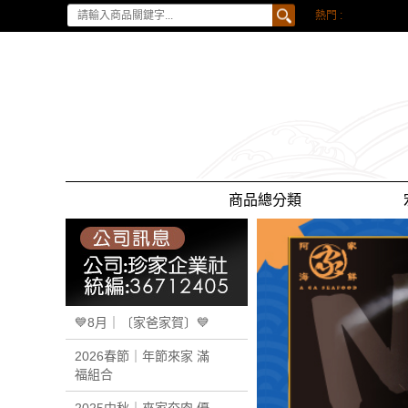
熱門 :
海鮮，冷凍海產
冷凍食品，蝦子，
螃蟹，干貝，天使
蠣， 生蠔， 鮑魚
鍋湯底 ，酸菜白肉
商品總分類
鍋食材， 火鍋料，
丸， 魚蛋， 紅龍
毛豆，地瓜， 栗
栗子，鯖魚，鮭魚
💙8月｜〔家爸家賀〕💙
魚，鱸魚，鯛魚，
2026春節｜年節來家 滿
蝦，淡菜，霸王蟹
福組合
塊，氣炸鍋料理，