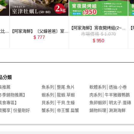
【阿家海鮮】宵夜開烤組(2~3
【
大比目
【阿家海鮮】〔父蠔爸爸〕室津
人)｜4件組
市場價格 $ 1,070
人
生蠔L(50g~80g) 2kg（約
$ 777
$ 950
28~31顆）
品分類
長推薦
魚系列│整尾.魚片
軟體系列│透抽.小卷
冬季鍋物推薦】
蝦系列│龍蝦.草蝦
肉系列│牛羊豬雞鴨鵝
素食專區】
貝系列│干貝.生蠔
魚卵蝦卵│明太子.蛋磚
資獨享│份量剛好
蟹系列│帝王蟹.扁蟹
鍋物料理│涮涮海鮮