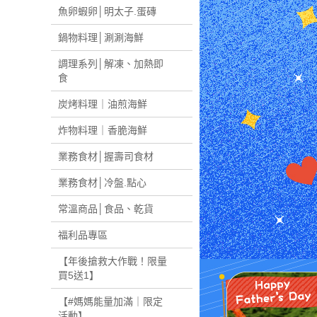
魚卵蝦卵│明太子.蛋磚
鍋物料理│涮涮海鮮
調理系列│解凍、加熱即
食
炭烤料理｜油煎海鮮
炸物料理｜香脆海鮮
業務食材│握壽司食材
業務食材│冷盤.點心
常溫商品│食品、乾貨
福利品專區
【年後搶救大作戰！限量
買5送1】
【#媽媽能量加滿｜限定
活動】