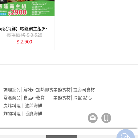
阿家海鮮】帳篷霸主組(5~8
)｜8件組
市場價格 $ 3,528
$ 2,900
調理系列│解凍or加熱即食
業務食材│握壽司食材
常溫商品│食品or乾貨
業務食材│冷盤.點心
炭烤料理｜油煎海鮮
炸物料理｜香脆海鮮