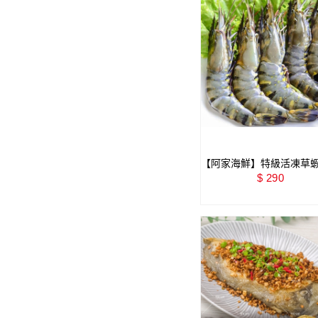
【阿家海鮮】特級活凍草
10P/淨重400g±10%/盒
$ 290