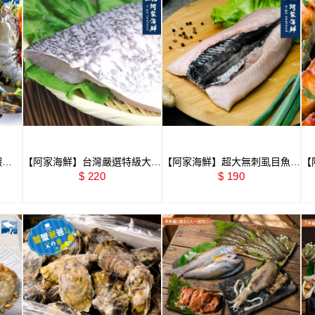
蝦
【阿家海鮮】台灣嚴選特級大鱸
【阿家海鮮】超大無刺虱目魚肚
【
魚片(2款規格)
$ 220
240g±10%/片
$ 190
片 