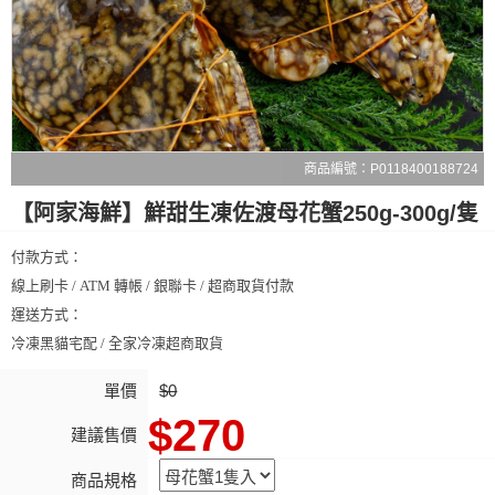
商品編號：P0118400188724
【阿家海鮮】鮮甜生凍佐渡母花蟹250g-300g/隻
付款方式：
線上刷卡 / ATM 轉帳 / 銀聯卡 / 超商取貨付款
運送方式：
冷凍黑貓宅配 / 全家冷凍超商取貨
單價
$0
$270
建議售價
商品規格