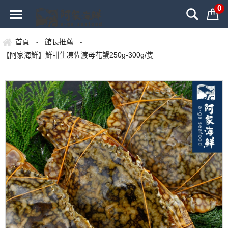
0
首頁
館長推薦
-
-
【阿家海鮮】鮮甜生凍佐渡母花蟹250g-300g/隻