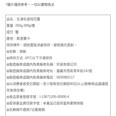
*圖片僅供參考，一切以實物為主
品名：生凍佐渡母花蟹
重量 :250g-300g/隻
成分 :蟹
產地：斯里蘭卡
保存條件：請放置陰涼處保存，避免陽光直射。
◍包裝：袋裝
◍保存方式:-18°C以下冷凍保存
◍製造廠商或國內負責廠商名稱：珍家有限公司
◍製造廠商或國內負責廠商地址：嘉義市西區青年街141號
◍製造廠商或國內負責廠商電話：0935982117
◍以消費者收受日算起，至少距有效日期前90日以上(新鮮商品建議提
早食用完畢)
◍食品業者登錄字號：I-13671205-00000-4
◍投保產品責任險字號：本產品已投保富邦產物保險
◍生鮮類不適用7日鑑賞期