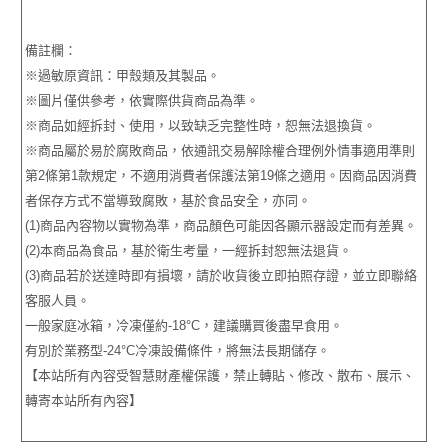
備註欄：
※過敏原資訊：甲殼類及其製品。
※圖片僅供參考，依實際供貨商品為準。
※商品如經拆封、使用，以致缺乏完整性時，恕無法退換貨。
※商品屬於易於腐敗商品，依通訊交易解除權合理例外情事適用準則
第2條第1款規定，不適用消費者保護法第19條之適用。因商品因消費
者保存方式不當導致腐敗，基於食品安全，亦同。
(1)商品內容物以實物為準，商品顏色可能因各顯示器設定而有差異。
(2)本商品為食品，基於衛生考量，一經拆封恕無法退貨。
(3)商品若於送達時即有損壞，請於收貨後立即拍照存證，並立即聯絡
客服人員。
一般家庭冰箱，冷凍僅約-18°C，建議購買後盡早食用。
有別於業務型-24°C冷凍設備條件，將無法長期儲存。
【本站所有內容受智慧財產權保護，禁止轉貼、修改、散布、展示、
轉寄本站所有內容】