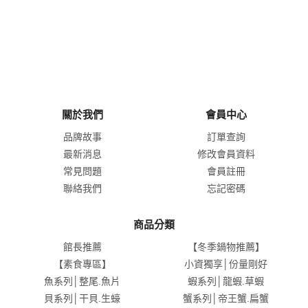
關於我們
會員中心
品牌故事
訂單查詢
最新消息
修改會員資料
常見問題
會員註冊
聯絡我們
忘記密碼
商品分類
館長推薦
【冬季鍋物推薦】
【素食專區】
小資獨享│份量剛好
魚系列│整尾.魚片
蝦系列│龍蝦.草蝦
貝系列│干貝.生蠔
蟹系列│帝王蟹.扁蟹