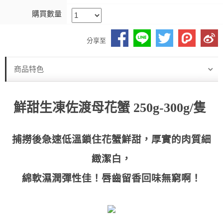
購買數量
分享至
商品特色
鮮甜生凍佐渡母花蟹 250g-300g/隻
捕撈後急速低溫鎖住花蟹鮮甜，厚實的肉質細
緻潔白，
綿軟濕潤彈性佳！唇齒留香回味無窮啊！